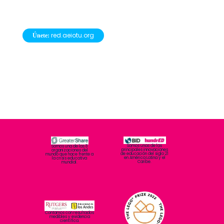
Más info
Somos unas de las
Somos una de las 8
principales innovaciones
organizaciones del
de educación del siglo 21
mundo que hace frente a
en América Latina y el
la crisis educativa
Caribe.
mundial.
Contamos con resultados
medibles y evidencia
científica.