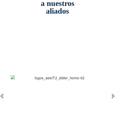
a nuestros
aliados
Anterior
S