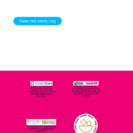
Más info
Somos unas de las
Somos una de las 8
principales innovaciones
organizaciones del
de educación del siglo 21
mundo que hace frente a
en América Latina y el
la crisis educativa
Caribe.
mundial.
Contamos con resultados
medibles y evidencia
científica.