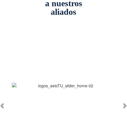
a nuestros
aliados
Anterior
S