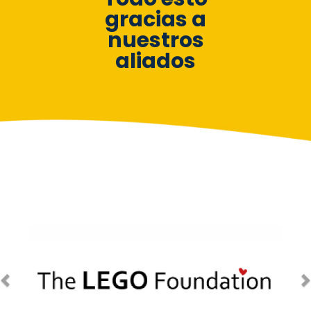
gracias a
nuestros
aliados
Anterior
S