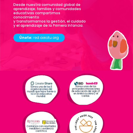
Desde nuestra comunidad global de
aprendizaje; familias y comunidades
educativas compartimos
conocimiento
y transformamos la gestión, el cuidado
y el aprendizaje de la Primera Infancia.
Únete:
red.aeiotu.org
Somos unas de las
Somos una de las 8
principales innovaciones
organizaciones del
de educación del siglo 21
mundo que hace frente a
en América Latina y el
la crisis educativa
Caribe.
mundial.
Contamos con resultados
medibles y evidencia
científica.