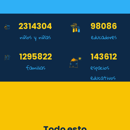
2314304
98086
niños y niñas
educadores
1295822
143612
familias
espacios
educativos
Todo esto