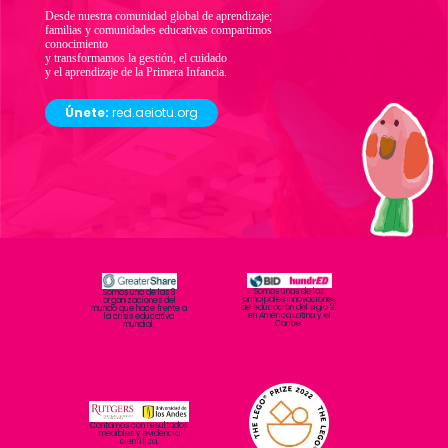
Desde nuestra comunidad global de aprendizaje;
familias y comunidades educativas compartimos
conocimiento
y transformamos la gestión, el cuidado
y el aprendizaje de la Primera Infancia.
Únete:
red.aeiotu.org
Somos unas de las
Somos una de las 8
principales innovaciones
organizaciones del
de educación del siglo 21
mundo que hace frente a
en América Latina y el
la crisis educativa
Caribe.
mundial.
Contamos con resultados
medibles y evidencia
científica.