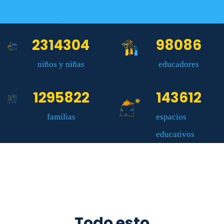
2314304
98086
niños y niñas
educadores
1295822
143612
familias
espacios
educativos
Todo esto