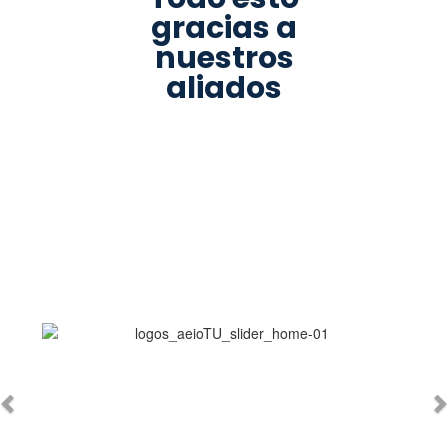
gracias a
nuestros
aliados
Anterior
S