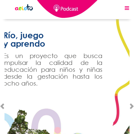
Previous
Descubre los
desafíos
pedagógicos
de Río, juego y
aprendo
Mira el desafío del
mes aquí
Desafío #5