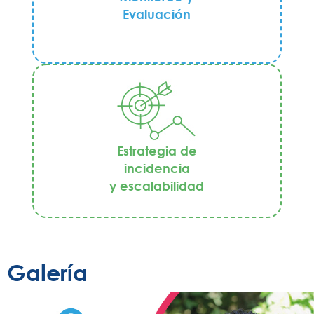
Evaluación
Estrategia de
incidencia
Juego y Aprendo
y escalabilidad
Galería