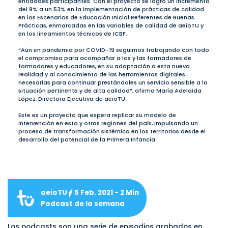
entidades participantes. Con el proyecto se logró un incremento
del 9% a un 53% en la implementación de prácticas de calidad
en los Escenarios de Educación Inicial Referentes de Buenas
Prácticas, enmarcadas en las variables de calidad de aeioTU y
en los lineamientos técnicos de ICBF.
“Aún en pandemia por COVID-19 seguimos trabajando con todo
el compromiso para acompañar a los y las formadores de
formadores y educadores, en su adaptación a esta nueva
realidad y al conocimiento de las herramientas digitales
necesarias para continuar prestándoles un servicio sensible a la
situación pertinente y de alta calidad”, afirma María Adelaida
López, Directora Ejecutiva de aeioTU.
Este es un proyecto que espera replicar su modelo de
intervención en esta y otras regiones del país, impulsando un
proceso de transformación sistémica en los territorios desde el
desarrollo del potencial de la Primera Infancia.
aeioTU
5 Feb. 2021 - 2 Min
Podcast de la semana
Los podcasts son una serie de episodios grabados en