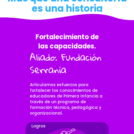
es una historia
Fortalecimiento de
las capacidades.
Aliado: Fundación
A
Serranía
a
D
Articulamos esfuerzos para
p
fortalecer los conocimientos de
ce
educadores de Primera Infancia a
In
través de un programa de
co
formación técnica, pedagógica y
g
organizacional.
p
Logros