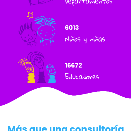
Departamentos
6013
Niños y niñas
16672
Educadores
Más que una consultoría